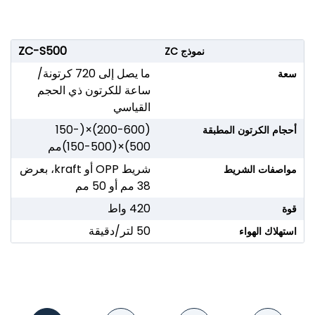
ZC-S500
نموذج ZC
ما يصل إلى 720 كرتونة/
سعة
ساعة للكرتون ذي الحجم
القياسي
(200-600)×(150-
أحجام الكرتون المطبقة
500)×(150-500)مم
شريط OPP أو kraft، بعرض
مواصفات الشريط
38 مم أو 50 مم
420 واط
قوة
50 لتر/دقيقة
استهلاك الهواء