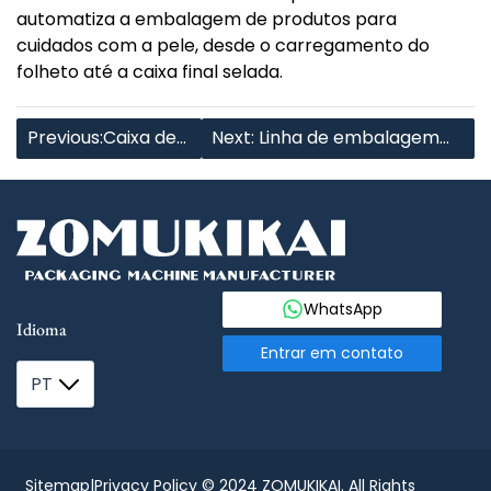
automatiza a embalagem de produtos para
cuidados com a pele, desde o carregamento do
folheto até a caixa final selada.
Previous:Caixa de
Next: Linha de embalagem
chocolates
de caixas de presente de
embrulhados em
alimentos totalmente
almofadas
automática
WhatsApp
Idioma
Entrar em contato
PT
Sitemap
|
Privacy Policy
© 2024 ZOMUKIKAI. All Rights