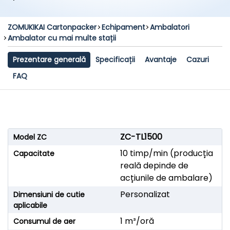
ZOMUKIKAI Cartonpacker
Echipament
Ambalatori
Ambalator cu mai multe stații
Prezentare generală
Specificații
Avantaje
Cazuri
FAQ
ZC-TL1500
Model ZC
10 timp/min (producția
Capacitate
reală depinde de
acțiunile de ambalare)
Personalizat
Dimensiuni de cutie
aplicabile
1 m³/oră
Consumul de aer