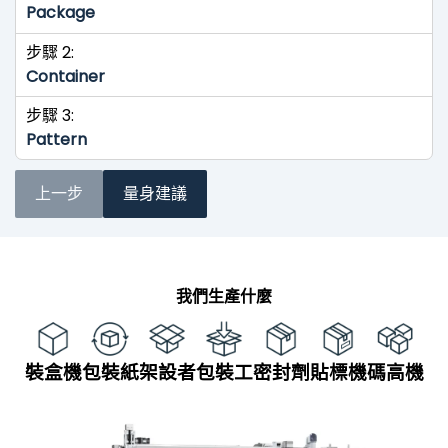
Package
步驟 2:
Container
步驟 3:
Pattern
上一步
量身建議
我們生產什麼
裝盒機
包裝紙
架設者
包裝工
密封劑
貼標機
碼高機