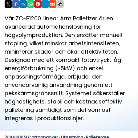
Vår ZC-P1200 Linear Arm Palletizer är en
avancerad automationslösning för
högvolymproduktion. Den ersätter manuell
stapling, vilket minskar arbetsintensiteten,
minimerar skador och ökar effektiviteten.
Designad med ett kompakt fotavtryck, låg
energiförbrukning (~5kW) och enkel
anpassningsförmåga, erbjuder den
användarvänlig användning genom ett
pekskärmsgränssnitt. Systemet säkerställer
höghastighets, stabil och kostnadseffektiv
palletering samtidigt som det sömlöst
integreras i produktionslinjer.
ZOMUKIKAI Cartonpacker
Utrustning
Palleterare