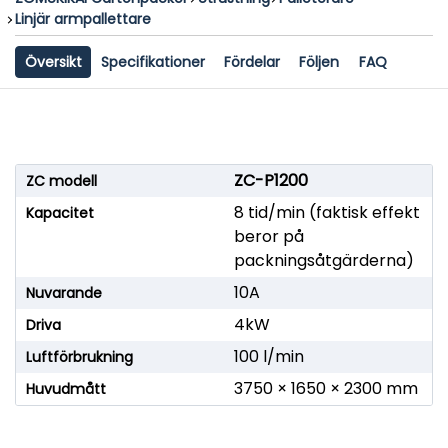
Linjär armpallettare
Översikt
Specifikationer
Fördelar
Följen
FAQ
ZC-P1200
ZC modell
8 tid/min (faktisk effekt
Kapacitet
beror på
packningsåtgärderna)
10A
Nuvarande
4kW
Driva
100 l/min
Luftförbrukning
3750 × 1650 × 2300 mm
Huvudmått